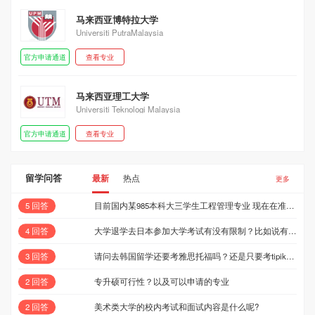
马来西亚博特拉大学
Universiti PutraMalaysia
官方申请通道
查看专业
马来西亚理工大学
Universiti Teknologi Malaysia
官方申请通道
查看专业
留学问答
最新
热点
更多
5 回答
目前国内某985本科大三学生工程管理专业 现在在准备考雅思 预计能达到6.5 GPA在3.3左右 能通过日本A类sgu项目吗？ 如果不行能不能通过其他非语言学校考取院生？
4 回答
大学退学去日本参加大学考试有没有限制？比如说有的学校不能考之类的？
3 回答
请问去韩国留学还要考雅思托福吗？还是只要考tipik就可以了呢？
2 回答
专升硕可行性？以及可以申请的专业
2 回答
美术类大学的校内考试和面试内容是什么呢?