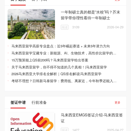
一年制硕士真的都是“水校”吗？芥末
留学带你理性看待一年制硕士
3109
2026-04-29
阅读
·
马来西亚留学高薪专业盘点：近5年崛起赛道 + 未来5年潜力方向
·
马来西亚留学宝藏专业：新能源、AI、生物技术，高性价比留学的潜力之选
·
15万预算能上QS前200吗？马来西亚留学给出答案
·
关于马来西亚留学，你不得不知道的几个真相！|马来西亚留学
·
2026马来西亚大学排名全解析｜QS排名解读|马来西亚留学
·
考研不理想？日韩新马泰留学：费用低、离家近，今年秋季还能入学！
签证申请
行前准备
更多
马来西亚EMGS签证介绍-马来西亚签
证
1427
2025-04-27
阅读