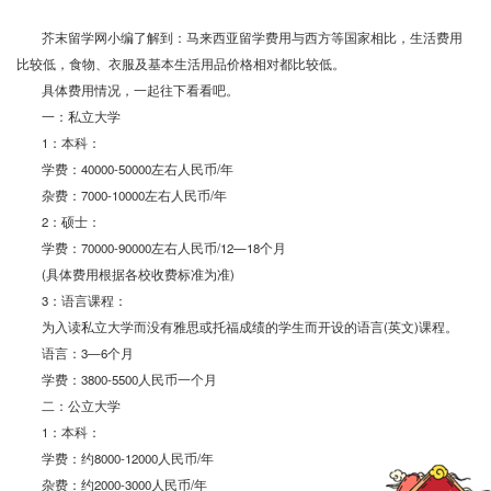
芥末留学网小编了解到：马来西亚留学费用与西方等国家相比，生活费用
比较低，食物、衣服及基本生活用品价格相对都比较低。
具体费用情况，一起往下看看吧。
一：私立大学
1
：本科：
学费：
40000-50000
左右人民币
/
年
杂费：
7000-10000
左右人民币
/
年
2
：硕士：
学费：
70000-90000
左右人民币
/12
—
18
个月
(
具体费用根据各校收费标准为准
)
3
：语言课程：
为入读私立大学而没有雅思或托福成绩的学生而开设的语言
(
英文
)
课程。
语言：
3
—
6
个月
学费：
3800-5500
人民币一个月
二：公立大学
1
：本科：
学费：约
8000-12000
人民币
/
年
杂费：约
2000-3000
人民币
/
年