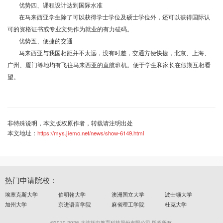
优势四、课程设计达到国际水准
在马来西亚学生除了可以获得学士学位及硕士学位外，还可以获得国际认
可的资格证书或专业文凭作为就业的有力砝码。
优势五、便捷的交通
马来西亚与我国相距并不太远，没有时差，交通方便快捷，北京、上海、
广州、厦门等地均有飞往马来西亚的直航班机。便于学生和家长在假期互相看
望。
非特殊说明，本文版权原作者，转载请注明出处
本文地址：
https://mys.jiemo.net/news/show-6149.html
热门申请院校：
埃塞克斯大学
伯明翰大学
澳洲国立大学
波士顿大学
加州大学
京进语言学院
麻省理工学院
杜克大学
©2010-2026 大连拓中教育科技股份有限公司 版权所有.