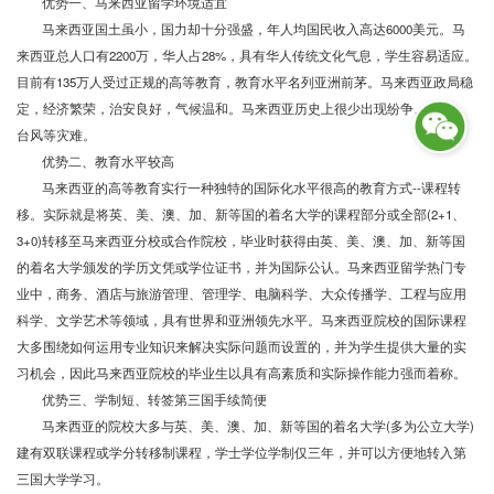
优势一、马来西亚留学环境适宜
马来西亚国土虽小，国力却十分强盛，年人均国民收入高达
6000
美元。马
来西亚总人口有
2200
万，华人占
28%
，具有华人传统文化气息，学生容易适应。
目前有
135
万人受过正规的高等教育，教育水平名列亚洲前茅。马来西亚政局稳
定，经济繁荣，治安良好，气候温和。马来西亚历史上很少出现纷争、地震、
台风等灾难。
优势二、教育水平较高
马来西亚的高等教育实行一种独特的国际化水平很高的教育方式
--
课程转
移。实际就是将英、美、澳、加、新等国的着名大学的课程部分或全部
(2+1
、
3+0)
转移至马来西亚分校或合作院校，毕业时获得由英、美、澳、加、新等国
的着名大学颁发的学历文凭或学位证书，并为国际公认。马来西亚留学热门专
业中，商务、酒店与旅游管理、管理学、电脑科学、大众传播学、工程与应用
科学、文学艺术等领域，具有世界和亚洲领先水平。马来西亚院校的国际课程
大多围绕如何运用专业知识来解决实际问题而设置的，并为学生提供大量的实
习机会，因此马来西亚院校的毕业生以具有高素质和实际操作能力强而着称。
优势三、学制短、转签第三国手续简便
马来西亚的院校大多与英、美、澳、加、新等国的着名大学
(
多为公立大学
)
建有双联课程或学分转移制课程，学士学位学制仅三年，并可以方便地转入第
三国大学学习。