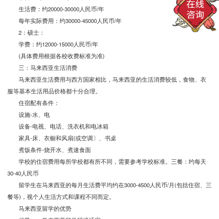
生活费：约
20000-30000
人民币
/
年
每年实际费用：约
30000-45000
人民币
/
年
2
：硕士：
学费：约
12000-15000
人民币
/
年
(
具体费用根据各校收费标准为准
)
三：马来西亚生活消费
马来西亚生活费用与西方国家相比，马来西亚的生活消费较低，食物、衣
服等基本生活用品价格都十分合理。
住宿配有条件：
设施
-
水、电
设备
-
电视、电话、洗衣机和电冰箱
家具
-
床、衣橱和风扇
(
或空调〕、书桌
煮饭条件
-
烧开水、煮速食面
学校的住宿费用每所学校都有所不同，需要参考学校标准。三餐：约每天
30-40
人民币
留学生在马来西亚的每月生活费平均约在
3000-4500
人民币
/
月
(
包括住宿、三
餐等
)
，视个人生活方式和课程不同而定。
马来西亚留学的优势