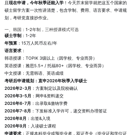
且
现在申请，今年秋季还能入学
！今天芥末留学就把这五个国家的
硕士留学方案一次性讲清楚，包含学制、费用、语言要求、申请规
划，考研党直接抄作业。
一、韩国：1-2年制，三种授课模式可选
硕士学制
：1-2年
年预算
：15万人民币左右/年
语言要求
：
韩语授课：TOPIK 3级以上（因学校、专业而异）
英语授课：雅思5.5+ / 托福80+（因学校、专业而异）
中文授课：无需韩语、英语成绩
考研后申请规划：直申2026年秋季入学硕士
2026年2-3月
：方案制定以及院校确认
2026年3-5月
：网申&资料递交
2026年6-7月
：出录取&缴纳学费
2026年7-8月
：下发标准入学许可，递交资料办理签证
2026年8月
：出签&入境
2026年9月
：入读硕士课程
申请要求
：正规本科毕业或预毕业者，双证齐全（毕业证和学位证