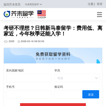
|
注册
登录
返回芥末首页
马来西亚留学
马来西亚
日本
考研不理想？日韩新马泰留学：费用低、离
家近，今年秋季还能入学！
韩国
2335
2026-03-16 09:00:00
英国
新加坡
马来西亚
澳大利亚
中国香港