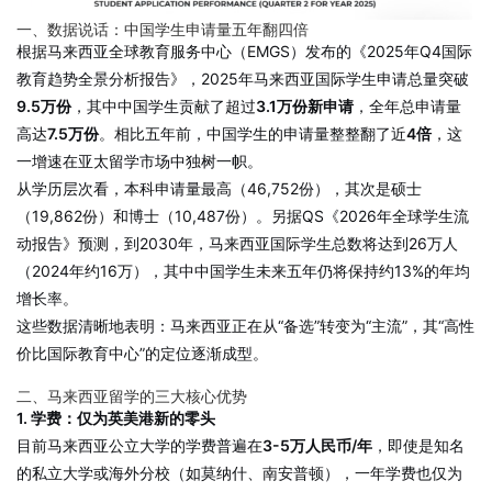
一、数据说话：中国学生申请量五年翻四倍
根据马来西亚全球教育服务中心（EMGS）发布的《2025年Q4国际
教育趋势全景分析报告》，2025年马来西亚国际学生申请总量突破
9.5万份
，其中中国学生贡献了超过
3.1万份新申请
，全年总申请量
高达
7.5万份
。相比五年前，中国学生的申请量整整翻了近
4倍
，这
一增速在亚太留学市场中独树一帜。
从学历层次看，本科申请量最高（46,752份），其次是硕士
（19,862份）和博士（10,487份）。另据QS《2026年全球学生流
动报告》预测，到2030年，马来西亚国际学生总数将达到26万人
（2024年约16万），其中中国学生未来五年仍将保持约13%的年均
增长率。
这些数据清晰地表明：马来西亚正在从“备选”转变为“主流”，其“高性
价比国际教育中心”的定位逐渐成型。
二、马来西亚留学的三大核心优势
1. 学费：仅为英美港新的零头
目前马来西亚公立大学的学费普遍在
3-5万人民币/年
，即使是知名
的私立大学或海外分校（如莫纳什、南安普顿），一年学费也仅为