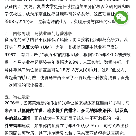
认证的211文凭。
复旦大学
更是在砂拉越美里分阶段设立研究院和医
学院校区，成为东南亚医疗健康科研的桥头堡。这些项目让学生“拿
着985/211的证，过着南洋的生活”，实现身份与体验的双重增值。
四、回报可观：高就业率与起薪涨幅
多元化的留学路径不仅降低了风险，更直接转化为职场竞争力。以
领头羊
马来亚大学（UM）
为例，其硕博国际生就业率已高达
97.6%
，有力回击了“学历水”的刻板印象。根据2025年SKPG初步数
据，全马毕业生起薪较去年涨幅达
8.3%
，人工智能、数据分析、半
导体等风口岗位起薪甚至可达
1.5万-3万人民币/月
。这种“低投入、
高起薪”的剪刀差，使得马来西亚留学不再只是一种教育消费，而是
一次精准的职业投资。
五、写在最后
2026年，当英美港新的门槛和账单让越来越多家庭望而却步时，马
来西亚以
低廉的学费、稳步提升的排名、多元的择校路径、以及真
实的就业回报
，正在成为中国家庭留学规划中不可忽视的一极。
芥末留学
建议：如果你的预算在每年6-10万人民币，同时又希望获
得国际认可学历、甚至冲刺世界名校，马来西亚值得你认真研究。