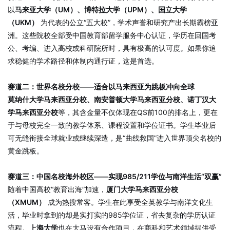
以
马来亚大学（UM）、博特拉大学（UPM）、国立大学
（UKM）
为代表的公立“五大校”，学术声誉和研究产出长期霸榜亚
洲。这些院校全部受中国教育部留学服务中心认证，学历在回国考
公、考编、进入高校或科研院所时，具有极高的认可度。如果你追
求稳健的学术路径和体制内通行证，这是首选。
赛道二：世界名校分校——适合以马来西亚为跳板冲向全球
莫纳什大学马来西亚分校、南安普顿大学马来西亚分校、诺丁汉大
学马来西亚分校
等，其含金量不仅体现在QS前100的排名上，更在
于与母校完全一致的教学体系、课程设置和学位证书。学生毕业后
可无缝衔接全球就业或继续深造，是“曲线救国”进入世界顶尖名校的
黄金跳板。
赛道三：中国名校海外校区——实现985/211学位与南洋生活“双赢”
随着中国高校“教育出海”加速，
厦门大学马来西亚分校
（XMUM）
成为热搜常客。学生在此享受全英教学与南洋文化生
活，毕业时拿到的却是实打实的985学位证，省去复杂的学历认证
流程。
上海大学
也在大马设有合作项目，在商科和艺术领域提供受