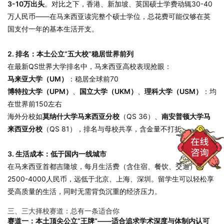
3-10万出头
。对比之下，香港、新加坡、英国硕士学费动辄30-40
万人民币——在马来西亚读完整个硕士学位，总花费可能仅够在英
国支付一年的基本生活开支。
2. 排名：本土公立“五大校”稳居世界前列
在最新QS世界大学排名中，马来西亚高校表现抢眼：
马来亚大学（UM）
：稳居全球前70
博特拉大学（UPM）
、
国立大学（UKM）
、
理科大学（USM）
：均
在世界前150左右
海外分校如
莫纳什大学马来西亚分校
（QS 36）、
南安普顿大学马
来西亚分校
（QS 81），排名与母校共享，含金量不打折。
3. 生活成本：低于国内一线城市
在马来西亚首都吉隆坡，每月生活费（含住宿、餐饮、交通）约
2500-4000人民币，远低于北京、上海、深圳。留学生可以轻松享
受高质量的生活，同时无需背负沉重的经济压力。
三、三大择校赛道：总有一条适合你
赛道一：本土顶尖公立“王牌”——适合追求学术深度与体制内认可