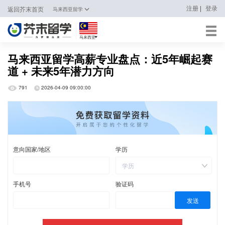
|
注册
登录
返回芥末首页
马来西亚留学
马来西亚
日本
马来西亚留学高薪专业盘点：近5年崛起赛
道 + 未来5年潜力方向
韩国
791
2026-04-09 09:00:00
英国
新加坡
马来西亚
澳大利亚
中国香港