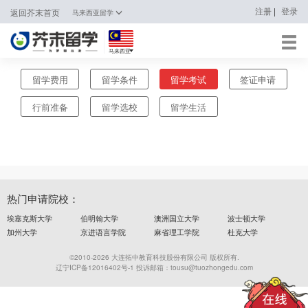
|
注册
登录
返回芥末首页
马来西亚留学
马来西亚
日本
留学费用
留学条件
留学考试
签证申请
韩国
行前准备
留学选校
留学生活
英国
新加坡
马来西亚
热门申请院校：
澳大利亚
埃塞克斯大学
伯明翰大学
澳洲国立大学
波士顿大学
加州大学
京进语言学院
麻省理工学院
杜克大学
中国香港
©2010-2026 大连拓中教育科技股份有限公司 版权所有.
辽宁ICP备12016402号-1 投诉邮箱：tousu@tuozhongedu.com