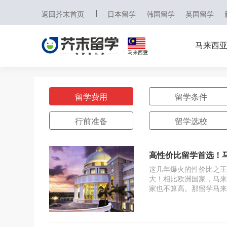
返回芥末首页
日本留学
韩国留学
英国留学
马来西
马来西亚
日本
韩国
留学费用
留学条件
英国
行前准备
留学选校
新加坡
高性价比留学首选！
马来西亚
这几年爆火的性价比之王
大！相比欧洲国家，马来
澳大利亚
家也不算高。那留学马来
中国香港