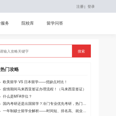
注册
登录
|
学服务
院校库
留学问答
搜索
热门攻略
·
欧美留学 VS 日本留学——优缺点对比！
·
疫情期间马来西亚签证办理流程！（马来西亚签证）
·
什么是MFA学位？
·
国内考研还是出国留学？冷门专业优先考研，热门专业果断选留学！
·
一年制硕士留学全解析——时间短、排名高、就业强的性价比之选