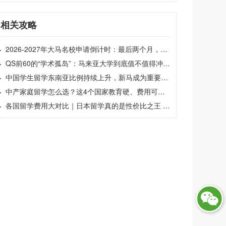
相关攻略
·
2026-2027年大马名校申请倒计时：最后两个月，帮孩子兜住这条退路
·
QS前60的“学术孤岛”：马来亚大学到底值不值得冲？| 马来西亚留学
·
中国学生留学东南亚比例持续上升，新马成为重要选择方向|新马留学
·
中产家庭留学怎么选？这4个国家教育硬、费用可控、留得下｜出国留学
·
各国留学费用大对比｜日本留学真的是性价比之王 | 芥末留学